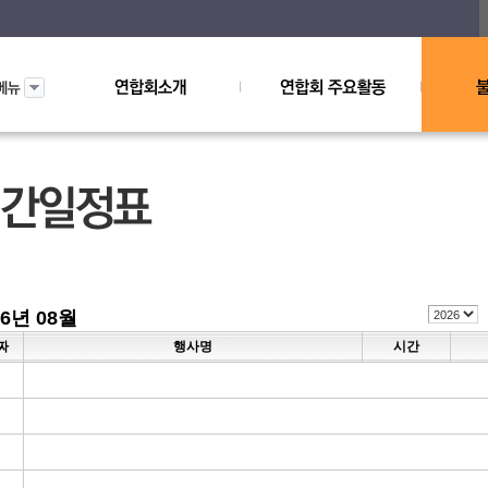
26년 08월
짜
행사명
시간