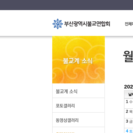
20
날
1
수
2
목
3
금
4
토