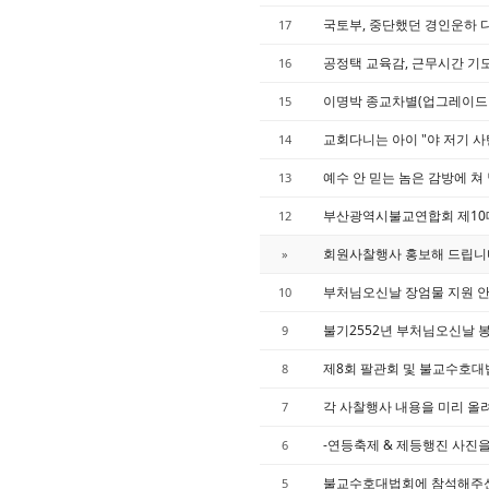
국토부, 중단했던 경인운하 
17
공정택 교육감, 근무시간 기도
16
이명박 종교차별(업그레이드 
15
교회다니는 아이 "야 저기 사
14
예수 안 믿는 놈은 감방에 쳐 
13
부산광역시불교연합회 제10
12
회원사찰행사 홍보해 드립니
»
부처님오신날 장엄물 지원 
10
불기2552년 부처님오신날 
9
제8회 팔관회 및 불교수호
8
각 사찰행사 내용을 미리 올
7
-연등축제 & 제등행진 사진
6
불교수호대법회에 참석해주신
5