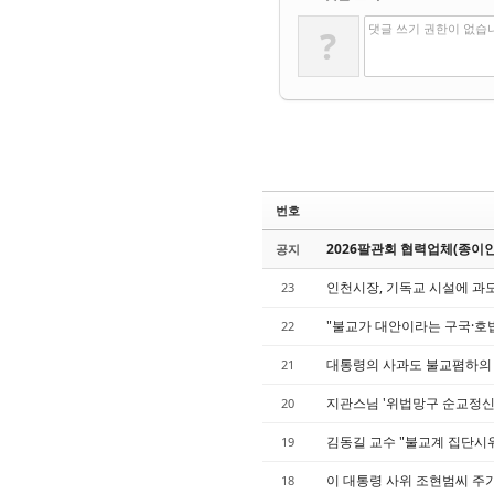
댓글 쓰기 권한이 없습
?
번호
2026팔관회 협력업체(종이
공지
인천시장, 기독교 시설에 과
23
"불교가 대안이라는 구국·호
22
대통령의 사과도 불교폄하의 
21
지관스님 '위법망구 순교정신'
20
김동길 교수 "불교계 집단시
19
이 대통령 사위 조현범씨 주
18