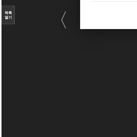
〈
목록
열기