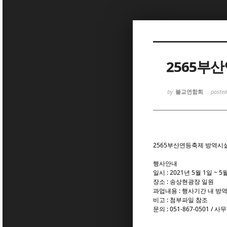
Sketchbook
Sketchbook
2565부
by
불교연합회
poste
Sketchbook
Sketchbook
2565부산연등축제 방역시설
행사안내
일시 : 2021년 5월 1일 ~ 5
장소 : 송상현광장 일원
과업내용 : 행사기간 내 방
비고 : 첨부파일 참조
문의 : 051-867-0501 /