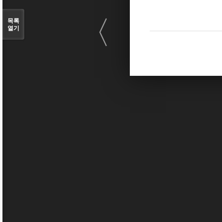
〈
목록
열기