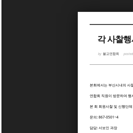
Sketchbook
Sketchbook
각 사찰행
by
불교연합회
poste
Sketchbook
Sketchbook
본회에서는 부산시내의 사찰
연합회 직원이 방문하여 행
본 회 회원사찰 및 신행단체
문의: 867-0501~4
담담: 서보인 과장