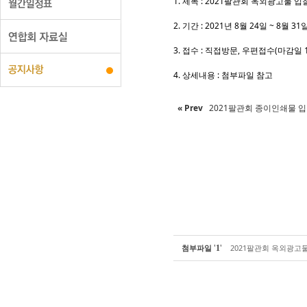
Sketchbook5
Sketchbook5
1. 제목 : 2021팔관회 옥외광고물 
2. 기간 : 2021년 8월 24일 ~ 8월 31
3. 접수 : 직접방문, 우편접수(마감일
4. 상세내용 : 첨부파일 참고
« Prev
2021팔관회 종이인쇄물 
'
'
첨부파일
2021팔관회 옥외광고물 입
1