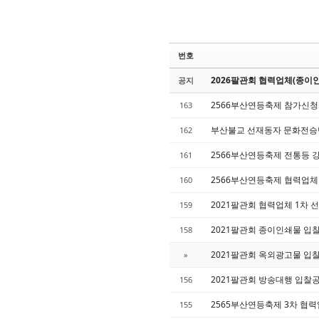
번호
2026팔관회 협력업체(종이
공지
2566부산연등축제 참가신
163
부산불교 선재동자 문화전승
162
2566부산연등축제 전통등 
161
2566부산연등축제 협력업체
160
2021팔관회 협력업체 1차 
159
2021팔관회 종이인쇄물 입
158
2021팔관회 옥외광고물 입
»
2021팔관회 방송대행 입찰
156
2565부산연등축제 3차 협력
155