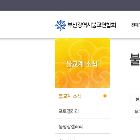
S
S
천
불