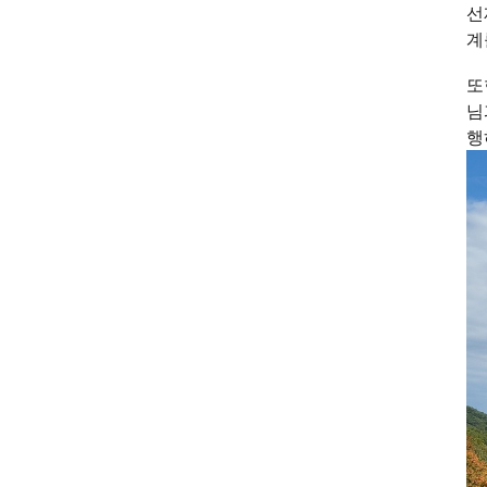
선
계
또
님
행