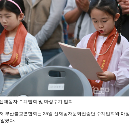
선재동자 수계법회 및 마정수기 법회
저 부산불교연합회는 25일 선재동자문화전승단 수계법회와 마정
 알렸다.