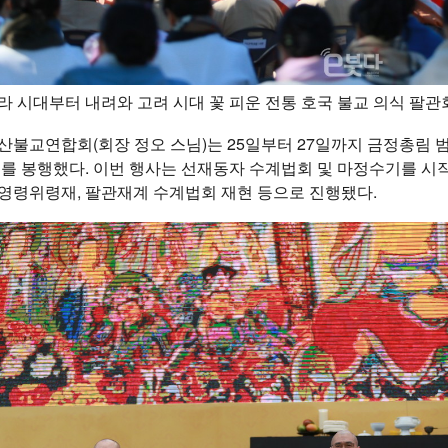
라 시대부터 내려와 고려 시대 꽃 피운 전통 호국 불교 의식 팔
산불교연합회(회장 정오 스님)는 25일부터 27일까지 금정총림 범
’를 봉행했다. 이번 행사는 선재동자 수계법회 및 마정수기를 시
영령위령재, 팔관재계 수계법회 재현 등으로 진행됐다.