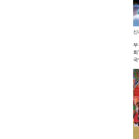
신
부
회
국