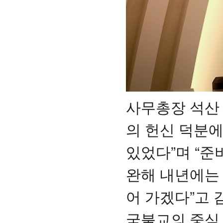
사무총장 석산 
의 헌신 덕분
있었다”며 “준
완해 내년에는
어 가겠다”고 
국불교의 중심