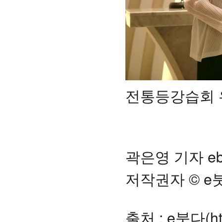
전통등강습회 
곽은영 기자 ebu
저작권자 © e
출처 : e붓다(htt