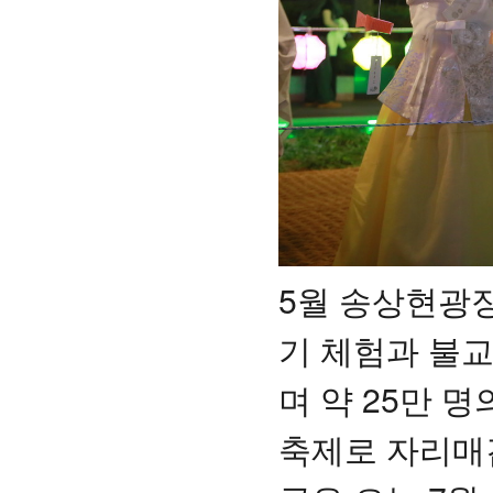
5월 송상현광
기 체험과 불
며 약 25만 
축제로 자리매