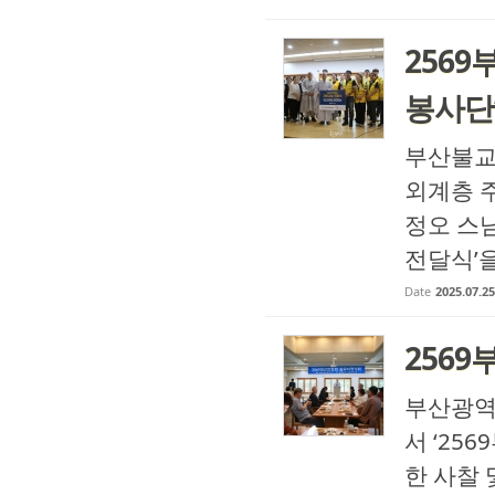
256
봉사단
부산불교
외계층 
정오 스님
전달식’을
Date
2025.07.25
256
부산광역
서 ‘2
한 사찰