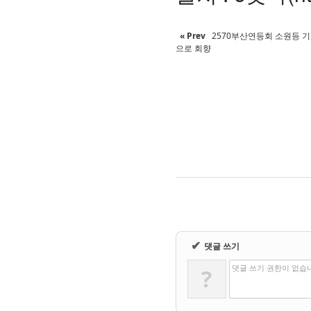
« Prev
2570부산연등회 소원등 
으로 회향
✔
댓글 쓰기
댓글 쓰기 권한이 없습
?