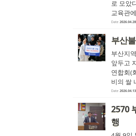
로 모았다
교육관에서
Date
2026.04.28
부산불교
부산지역
앞두고 
연합회(회
비의 쌀 
Date
2026.04.13
2570
행
4월 9