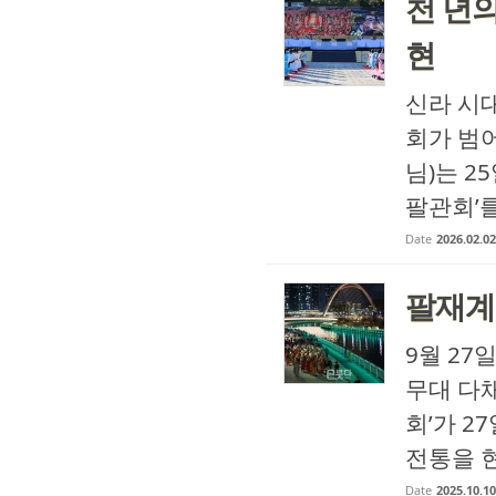
천 년의
현
신라 시대
회가 범
님)는 2
팔관회’를
Date
2026.02.02
팔재계
9월 27
무대 다채
회’가 
전통을 
Date
2025.10.10