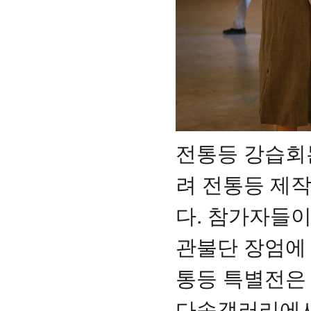
전통등 강습회
려 전통등 제작
다. 참가자들
관불단 장엄에 
통등 특별전은 
다솜갤러리에서 