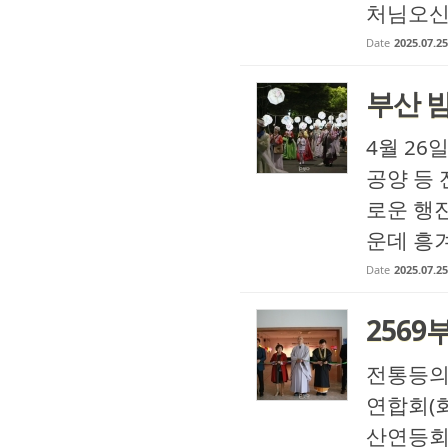
처님오신날
Date
2025.07.25
부산 
4월 2
공양 등
로운 행
운데 흥겨
Date
2025.07.25
256
전통등의
연합회(회
산연등회 