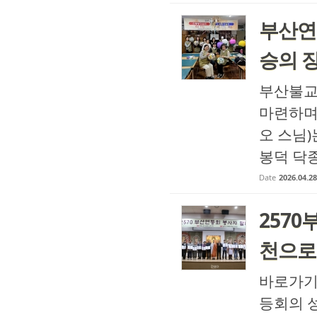
부산연
승의 
부산불교
마련하며
오 스님)
봉덕 닥종
Date
2026.04.28
257
천으로
바로가기 
등회의 