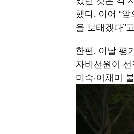
했다. 이어 “
을 보태겠다”고
한편, 이날 
자비선원이 선
미숙·이채미 불