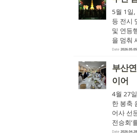
5월 1일
등 전시
및 연등
을 멈춰 
Date
2026.05.05
부산연
이어
4월 2
한 봉축 
어사 선
전승회’를
Date
2026.04.28