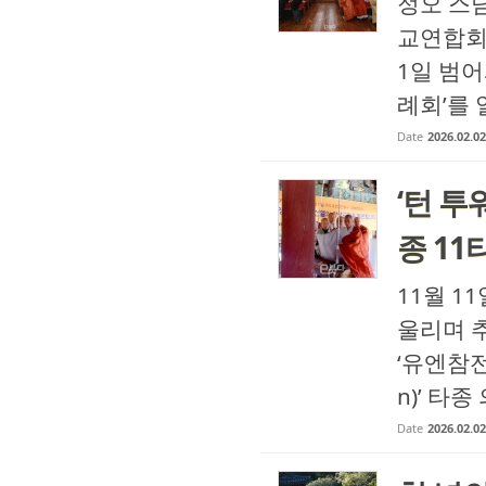
정오 스님
교연합회
1일 범어
례회’를 
Date
2026.02.02
‘턴 투
종 11
11월 1
울리며 
‘유엔참전
n)’ 타
Date
2026.02.02