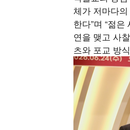
체가 저마다의
한다”며 “젊은
연을 맺고 사찰
츠와 포교 방식