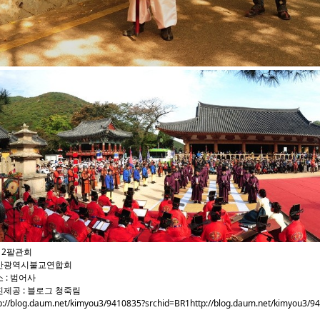
12팔관회
산광역시불교연합회
 : 범어사
제공 : 블로그 청죽림
p://blog.daum.net/kimyou3/9410835?srchid=BR1http://blog.daum.net/kimyou3/9