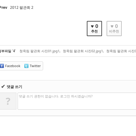
Prev
2012 팔관회 2
♥ 0
♥ 0
추천
비추천
'
'
첨부파일
청죽림 팔관회 사진01.jpg1
,
청죽림 팔관회 사진02.jpg1
,
청죽림 팔관회 사진03
4
Facebook
Twitter
✔
댓글 쓰기
댓글 쓰기 권한이 없습니다. 로그인 하시겠습니까?
?