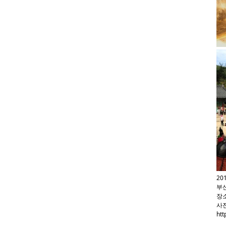
20
부
장소
사진
htt