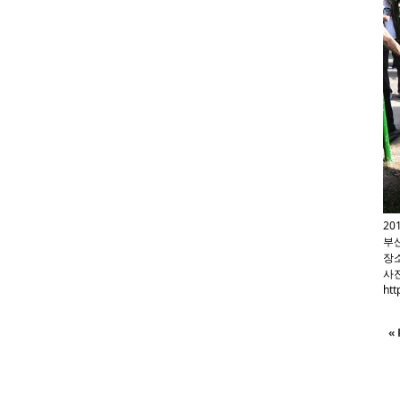
20
부
장소
사진
htt
« 