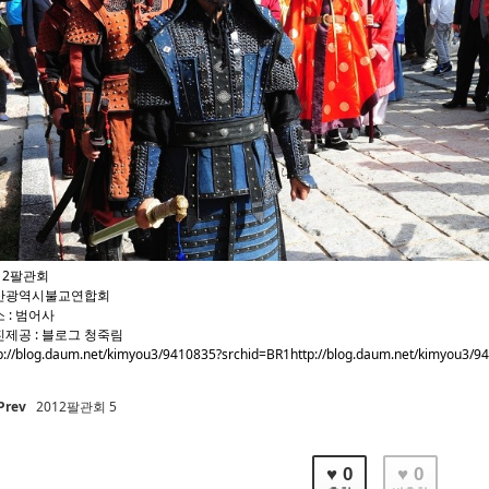
12팔관회
산광역시불교연합회
 : 범어사
제공 : 블로그 청죽림
p://blog.daum.net/kimyou3/9410835?srchid=BR1http://blog.daum.net/kimyou3/9
Prev
2012팔관회 5
♥ 0
♥ 0