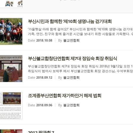
부산시민과 함께한 ‘제10회 생명나눔 걷기대회
‘가을햇살 아래 함께 걸어요!’ 부산시민과 함께한 ‘제10회 생명나눔 걷
가족, 연인, 친구와 함께 즐거운 시간을 보내기 위한 사람들로 가득했다. 수
Date
2018.10.08
By
불교연합회
부산불교합창단연합회 제7대 정임숙 회장 취임식
부산불교합창단연합회 제7대 정임숙 회장 취임식 2018년 9월12일 오전
취임식이 범어사 보제루 에서 부산불교연합회 회장 경선스님, 수석부회장 
Date
2018.09.12
By
불교연합회
조계종부산연합회 재가하안거 해제 법회
Date
2018.09.06
By
불교연합회
2012 팔관회 7