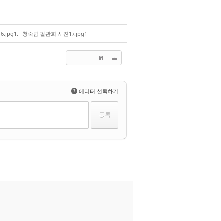
.jpg1
,
청죽림 팔관회 사진17.jpg1
?
에디터 선택하기