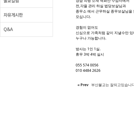
Sketchbook5
Sketchbook5
경남 의령 소재 벽화산 수암사에서
전,각을 관리 하실 법당보살님과
종무소 에서 근무하실 종무보살님을
모십니다.
경험이 없어도
신심으로 가족처럼 같이 지낼수만 
누구나 가능합니다.
방사는 1인 1실.
휴무 3박 4박 실시
055 574 0056
010 4484 2626
« Prev
부산불교는 잘되고있습니다.