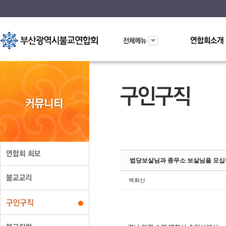
Sketchbook5
Sketchbook5
법당보살님과 종무소 보살님을 모
벽화산