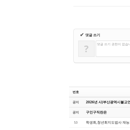
✔
댓글 쓰기
댓글 쓰기 권한이 없습
?
번호
2026년 사)부산광역시불교연
공지
구인구직란은
공지
학생회,청년회지도법사 재
53