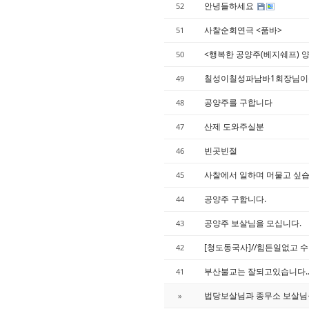
안녕들하세요
52
사찰순회연극 <품바>
51
<행복한 공양주(베지쉐프) 
50
칠성이칠성파남바1회장님이
49
공양주를 구합니다
48
산제 도와주실분
47
빈곳빈절
46
사찰에서 일하며 머물고 싶습
45
공양주 구합니다.
44
공양주 보살님을 모십니다.
43
[청도동국사]//힘든일없고 수
42
부산불교는 잘되고있습니다.
41
법당보살님과 종무소 보살님
»