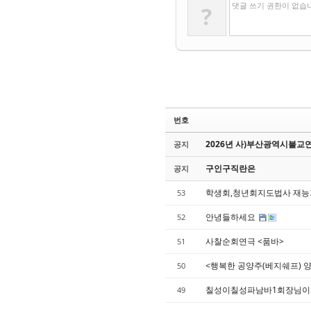
댓글 쓰기 권한이 없습
?
번호
2026년 사)부산광역시불교연
공지
구인구직란은
공지
학생회,청년회지도법사 재
53
안녕들하세요
52
사찰순회연극 <품바>
51
<행복한 공양주(베지쉐프) 
50
칠성이칠성파남바1회장님이
49