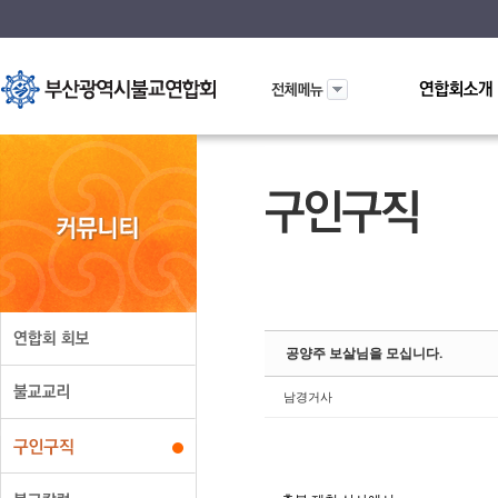
Sketchbook5
Sketchbook5
공양주 보살님을 모십니다.
남경거사