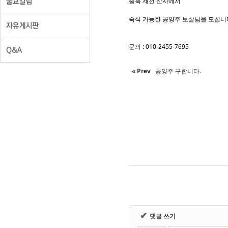
Sketchbook5
Sketchbook5
충북 제천 산사에서
숙식 가능한 공양주 보살님을 모십니
문의 : 010-2455-7695
« Prev
공양주 구합니다.
✔
댓글 쓰기