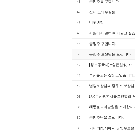
공양주를 구합니다
48
산제 도와주실분
47
빈곳빈절
46
사찰에서 일하며 머물고 싶습
45
공양주 구합니다.
44
공양주 보살님을 모십니다.
»
[청도동국사]//힘든일없고 수
42
부산불교는 잘되고있습니다.
41
법당보살님과 종무소 보살님
40
(사)부산광역시불교연합회 
39
해동불교미술원을 소개합니다
38
공양주님을 모십니다.
37
거제 혜양사에서 공양주보살
36