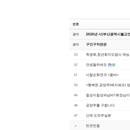
번호
2026년 사)부산광역시불교연
공지
구인구직란은
공지
학생회,청년회지도법사 재
53
안녕들하세요
52
사찰순회연극 <품바>
51
<행복한 공양주(베지쉐프) 
50
칠성이칠성파남바1회장님이
49
공양주를 구합니다
48
산제 도와주실분
47
빈곳빈절
»