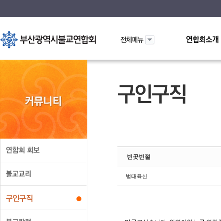
Sketchbook5
Sketchbook5
빈곳빈절
범태육신