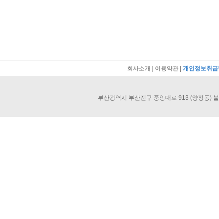
회사소개
|
이용약관
|
개인정보취급
부산광역시 부산진구 중앙대로 913 (양정동) 불교회관 40