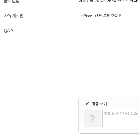
Sketchbook5
Sketchbook5
머물고싶습니다 인연이있는곳 연락주세요 
« Prev
산제 도와주실분
✔
댓글 쓰기
댓글 쓰기 권한이 없습
?