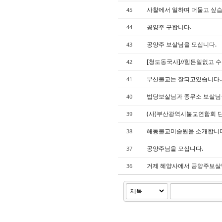
사찰에서 일하며 머물고 싶습
45
공양주 구합니다.
44
공양주 보살님을 모십니다.
43
[청도동국사]//힘든일없고 수
42
부산불교는 잘되고있습니다.
41
법당보살님과 종무소 보살님
40
(사)부산광역시불교연합회 
39
해동불교미술원을 소개합니다
38
공양주님을 모십니다.
37
거제 혜양사에서 공양주보살
36